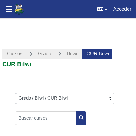
Acceder
Salta al contenido principal
Cursos
Grado
Bilwi
CUR Bilwi
CUR Bilwi
Categorías
Buscar cursos
Buscar cursos