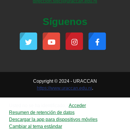
direccion.sitici@uraccan.edu.ni
Síguenos
Copyright © 2024 - URACCAN
https://www.uraccan.edu.ni
.
Usted no se ha identificado. (
Acceder
)
Resumen de retención de datos
Descargar la app para dispositivos móviles
Cambiar al tema estándar